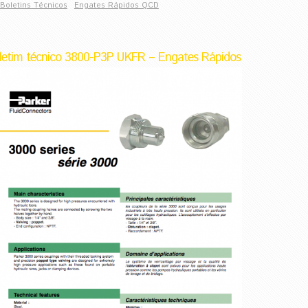
Boletins Técnicos
Engates Rápidos QCD
letim técnico 3800-P3P UKFR – Engates Rápidos