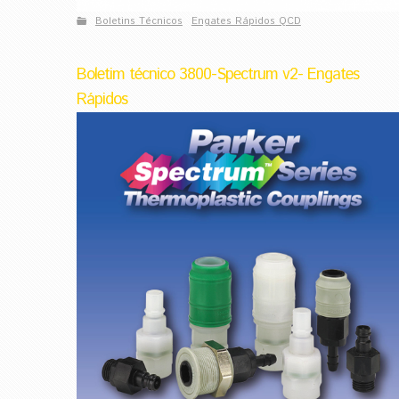
Boletins Técnicos
Engates Rápidos QCD
Boletim técnico 3800-Spectrum v2- Engates
Rápidos