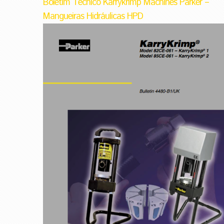
Boletim Técnico Karrykrimp Machines Parker –
Mangueiras Hidráulicas HPD