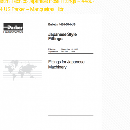
letim Técnico Japanese Hose Fittings – 4480-
4 US Parker – Mangueiras Hidr