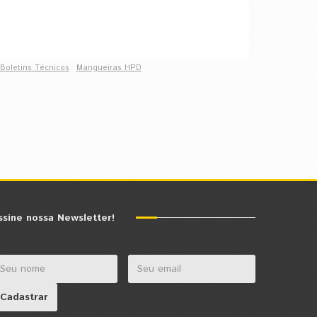
Boletins Técnicos
Mangueiras HPD
ssine nossa Newsletter!