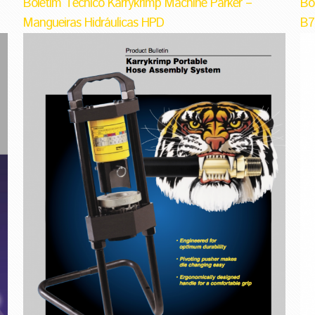
Boletim Técnico Karrykrimp Machine Parker –
Bo
Mangueiras Hidráulicas HPD
B7