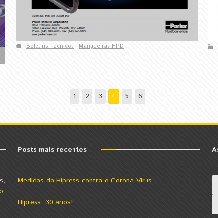
Boletins Técnicos
Mangueiras HPD
1
2
3
4
5
6
Posts mais recentes
A
s,
Medidas da Hipress contra o Corona Virus.
o.
Hipress, 30 anos!