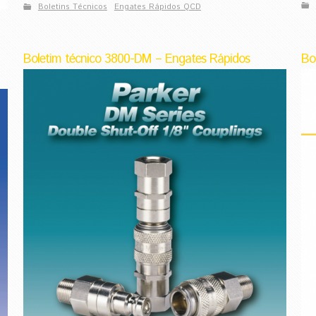
Boletins Técnicos
Engates Rápidos QCD
Boletim técnico 3800-DM – Engates Rápidos
Bo