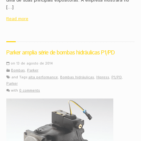
uma de suas principais expositoras. A empresa mostrará no
[…]
Read more
Parker amplia série de bombas hidráulicas P1/PD
on 13 de agosto de 2014
Bombas
,
Parker
and Tags:
alta performance
,
Bombas hidráulicas
,
Hipress
,
P1/PD
,
Parker
with
0 comments