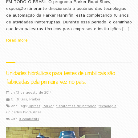
EM TODO O BRASIL O programa Parker Road Show,
exposição itinerante direcionada a usuários das tecnologias
de automação da Parker Hannifin, está completando 10 anos
de atividades ininterruptas. Durante esse período, o caminhão
que leva palestras técnicas para empresas e instituições […]
Read more
Unidades hidráulicas para testes de umbilicais são
fabricadas pela primeira vez no país.
on 13 de agosto de 2014
Oil & Gas
,
Parker
and Tags:
Hipress
,
Parker
,
plataformas de petróleo
,
tecnologia
,
unidades hidráulicas
with
0 comments