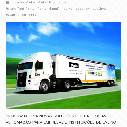
Inovação
,
Parker
,
Parker Road Show
and Tags:
Parker
,
Parker Hannifin
,
parker roadshow
,
roadshow
with
0 comments
PROGRAMA LEVA NOVAS SOLUÇÕES E TECNOLOGIAS DE
AUTOMAÇÃO PARA EMPRESAS E INSTITUIÇÕES DE ENSINO