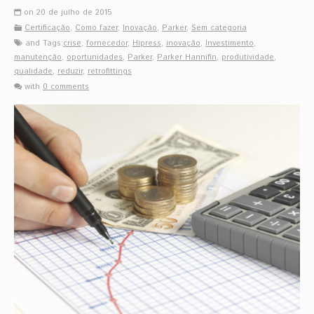
on 20 de julho de 2015
Certificação
,
Como fazer
,
Inovação
,
Parker
,
Sem categoria
and Tags:
crise
,
fornecedor
,
Hipress
,
inovação
,
Investimento
,
manutenção
,
oportunidades
,
Parker
,
Parker Hannifin
,
produtividade
,
qualidade
,
reduzir
,
retrofittings
with
0 comments