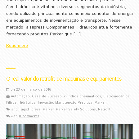
sua empresa pode ser feito de maneira muito prática. O
óleo hidráulico é vital nos diversos segmentos da indústria,
sendo utilizado principalmente como meio condutor de energia
em equipamentos de movimentação e transporte. Nesse
mercado, a Hipress Componentes Hidráulicos atua fortemente
fornecendo produtos Parker que […]
Read more
O real valor do retrofit de máquinas e equipamentos
on 23 de março de 2016
Automação
,
Case de Sucesso
,
cilindros pneumáticos
,
Eletromecânica
,
Filtros
,
Hidráulica
,
Inovação
,
Manutenção Preditiva
,
Parker
and Tags:
Hipress
,
Parker
,
Parker Safety Solutions
,
Retrofit
with
0 comments