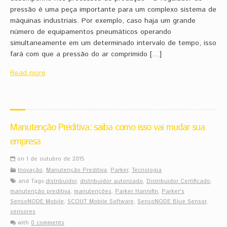
pressão é uma peça importante para um complexo sistema de
máquinas industriais. Por exemplo, caso haja um grande
número de equipamentos pneumáticos operando
simultaneamente em um determinado intervalo de tempo, isso
fará com que a pressão do ar comprimido […]
Read more
Manutenção Preditiva: saiba como isso vai mudar sua
empresa
on 1 de outubro de 2015
Inovação
,
Manutenção Preditiva
,
Parker
,
Tecnologia
and Tags:
distribuidor
,
distribuidor autorizado
,
Distribuidor Certificado
,
manutenção preditiva
,
manutenções
,
Parker Hannifin
,
Parker's
SensoNODE Mobile
,
SCOUT Mobile Software
,
SensoNODE Blue Sensor
,
sensores
with
0 comments