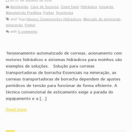
on 27 de outubro de 2016
Automação
,
Case de Sucesso
,
Como fazer
,
Hidráulica
,
Inovação
,
Manutenção Preditiva
,
Parker
,
Tecnologia
and Tags:
Hipress Componentes Hidráulicos
,
Mercado de mineração
,
mineração
,
Parker
with
0 comments
Tensionamento automatizado de correias, acionamento com
motores hidráulicos e sistemas hidráulicos para moinhos são
exemplos de soluções. Solução para correias
transportadoras de borracha Essenciais na mineração, as
correias transportadoras de borracha dependem de ajustes
periódicos de tensão para funcionar de forma eficiente. A
técnica convencional de esticamento exige a parada do
equipamento e a […]
Read more