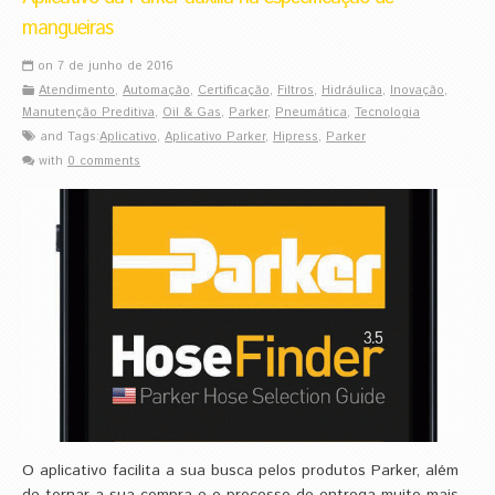
mangueiras
on 7 de junho de 2016
Atendimento
,
Automação
,
Certificação
,
Filtros
,
Hidráulica
,
Inovação
,
Manutenção Preditiva
,
Oil & Gas
,
Parker
,
Pneumática
,
Tecnologia
and Tags:
Aplicativo
,
Aplicativo Parker
,
Hipress
,
Parker
with
0 comments
O aplicativo facilita a sua busca pelos produtos Parker, além