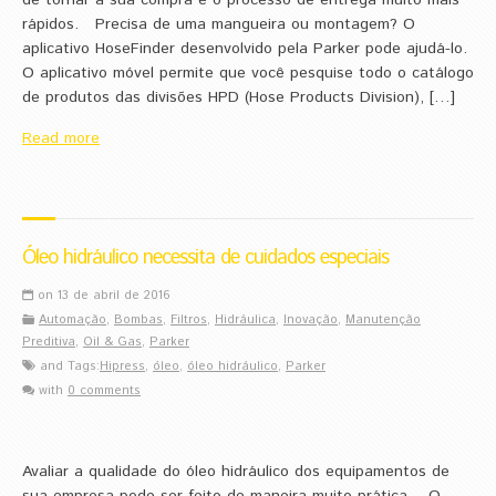
de tornar a sua compra e o processo de entrega muito mais
rápidos. Precisa de uma mangueira ou montagem? O
aplicativo HoseFinder desenvolvido pela Parker pode ajudá-lo.
O aplicativo móvel permite que você pesquise todo o catálogo
de produtos das divisões HPD (Hose Products Division), […]
Read more
Óleo hidráulico necessita de cuidados especiais
on 13 de abril de 2016
Automação
,
Bombas
,
Filtros
,
Hidráulica
,
Inovação
,
Manutenção
Preditiva
,
Oil & Gas
,
Parker
and Tags:
Hipress
,
óleo
,
óleo hidráulico
,
Parker
with
0 comments
Avaliar a qualidade do óleo hidráulico dos equipamentos de