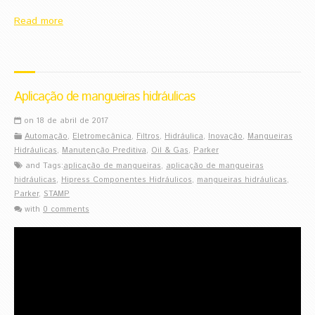
Read more
Aplicação de mangueiras hidráulicas
on 18 de abril de 2017
Automação
,
Eletromecânica
,
Filtros
,
Hidráulica
,
Inovação
,
Mangueiras
Hidráulicas
,
Manutenção Preditiva
,
Oil & Gas
,
Parker
and Tags:
aplicação de mangueiras
,
aplicação de mangueiras
hidráulicas
,
Hipress Componentes Hidráulicos
,
mangueiras hidráulicas
,
Parker
,
STAMP
with
0 comments