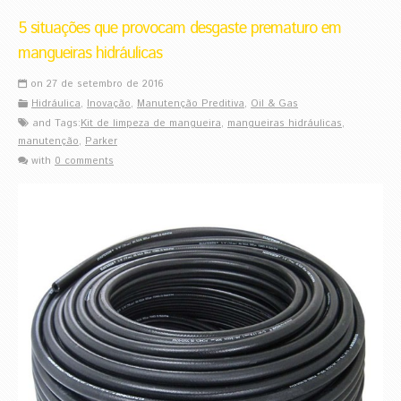
5 situações que provocam desgaste prematuro em
mangueiras hidráulicas
on 27 de setembro de 2016
Hidráulica
,
Inovação
,
Manutenção Preditiva
,
Oil & Gas
and Tags:
Kit de limpeza de mangueira
,
mangueiras hidráulicas
,
manutenção
,
Parker
with
0 comments