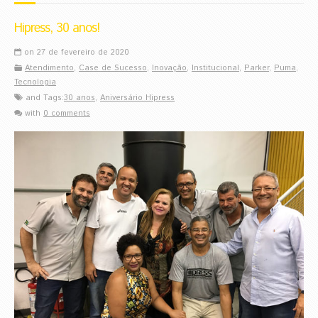
Hipress, 30 anos!
on 27 de fevereiro de 2020
Atendimento
,
Case de Sucesso
,
Inovação
,
Institucional
,
Parker
,
Puma
,
Tecnologia
and Tags:
30 anos
,
Aniversário Hipress
with
0 comments