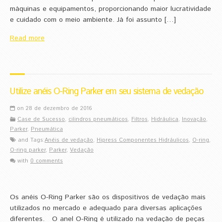
máquinas e equipamentos, proporcionando maior lucratividade
e cuidado com o meio ambiente. Já foi assunto […]
Read more
Utilize anéis O-Ring Parker em seu sistema de vedação
on 28 de dezembro de 2016
Case de Sucesso
,
cilindros pneumáticos
,
Filtros
,
Hidráulica
,
Inovação
,
Parker
,
Pneumática
and Tags:
Anéis de vedação
,
Hipress Componentes Hidráulicos
,
O-ring
,
O-ring parker
,
Parker
,
Vedação
with
0 comments
Os anéis O-Ring Parker são os dispositivos de vedação mais
utilizados no mercado e adequado para diversas aplicações
diferentes. O anel O-Ring é utilizado na vedação de peças