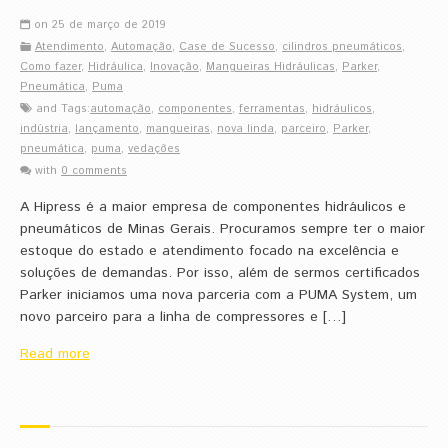
on 25 de março de 2019
Atendimento
,
Automação
,
Case de Sucesso
,
cilindros pneumáticos
,
Como fazer
,
Hidráulica
,
Inovação
,
Mangueiras Hidráulicas
,
Parker
,
Pneumática
,
Puma
and Tags:
automação
,
componentes
,
ferramentas
,
hidráulicos
,
indústria
,
lançamento
,
mangueiras
,
nova linda
,
parceiro
,
Parker
,
pneumática
,
puma
,
vedações
with
0 comments
A Hipress é a maior empresa de componentes hidráulicos e
pneumáticos de Minas Gerais. Procuramos sempre ter o maior
estoque do estado e atendimento focado na excelência e
soluções de demandas. Por isso, além de sermos certificados
Parker iniciamos uma nova parceria com a PUMA System, um
novo parceiro para a linha de compressores e […]
Read more