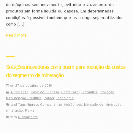
de máquinas sem movimento, evitando o vazamento de
produtos em forma líquida ou gasosa. Em determinadas
condições é possível também que os o-rings sejam utilizados
como […]
Read more
Soluções inovadoras contribuem para redução de custos
do segmento de mineração
on 27 de outubro de 2016
Automação
,
Case de Sucesso
,
Como fazer
,
Hidráulica
,
Inovação
,
Manutenção Preditiva
,
Parker
,
Tecnologia
and Tags:
Hipress Componentes Hidráulicos
,
Mercado de mineração
,
mineração
,
Parker
with
0 comments