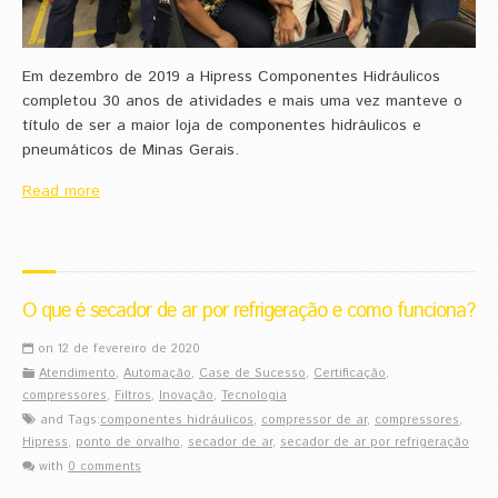
Em dezembro de 2019 a Hipress Componentes Hidráulicos
completou 30 anos de atividades e mais uma vez manteve o
título de ser a maior loja de componentes hidráulicos e
pneumáticos de Minas Gerais.
Read more
O que é secador de ar por refrigeração e como funciona?
on 12 de fevereiro de 2020
Atendimento
,
Automação
,
Case de Sucesso
,
Certificação
,
compressores
,
Filtros
,
Inovação
,
Tecnologia
and Tags:
componentes hidráulicos
,
compressor de ar
,
compressores
,
Hipress
,
ponto de orvalho
,
secador de ar
,
secador de ar por refrigeração
with
0 comments