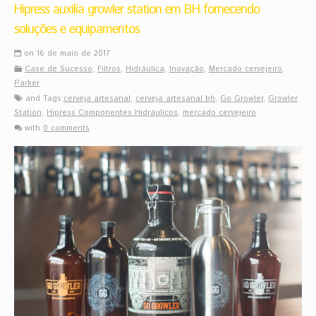
Hipress auxilia growler station em BH fornecendo
soluções e equipamentos
on 16 de maio de 2017
Case de Sucesso
,
Filtros
,
Hidráulica
,
Inovação
,
Mercado cervejeiro
,
Parker
and Tags:
cerveja artesanal
,
cerveja artesanal bh
,
Go Growler
,
Growler
Station
,
Hipress Componentes Hidráulicos
,
mercado cervejeiro
with
0 comments