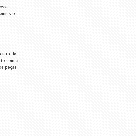
ssa ​
óximos e
diata do
nto com a
 de peças