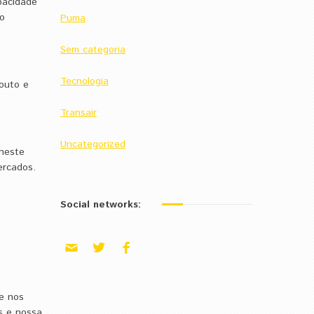
pacidade
no
Puma
Sem categoria
Tecnologia
Souto e
Transair
Uncategorized
 neste
ercados.
Social networks:
e nos
as e nossa