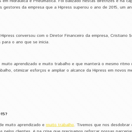
 em Hidráulica e Pneumática. Foi balizado nestas diretrizes e na ca
os gestores da empresa que a Hipress superou o ano de 2015, um a
Hipress conversou com o Diretor Financeiro da empresa, Cristiano 
 para o ano que se inicia.
e muito aprendizado e muito trabalho e que manterá o mesmo ritmo
abalho, otimizar esforços e ampliar o alcance da Hipress em novos m
015?
 de muito aprendizado e
muito trabalho
. Tivemos que nos desdobrar 
os pelos clientes, é na crise que precisamos reforçar nossas parceri