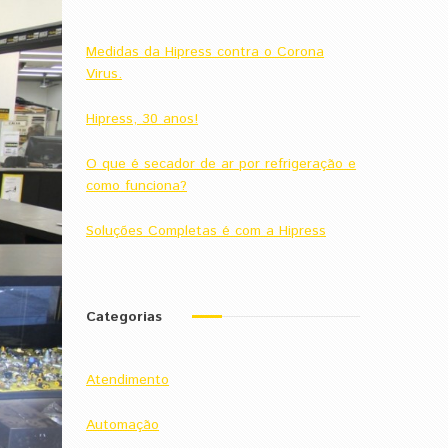
Medidas da Hipress contra o Corona
Virus.
Hipress, 30 anos!
O que é secador de ar por refrigeração e
como funciona?
Soluções Completas é com a Hipress
Categorias
Atendimento
Automação