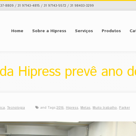
37-8809 / 31 97143-4815 / 31 97143-5572 / 31 98403-3299
Home
Sobre a Hipress
Serviços
Produtos
Ca
 da Hipress prevê ano d
ica
,
Tecnologia
and Tags:
2016
,
Hipress
,
Metas
,
Muito trabalho
,
Parker