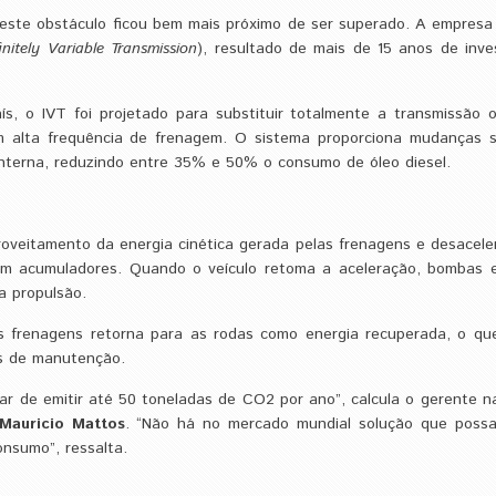
, este obstáculo ficou bem mais próximo de ser superado. A empres
finitely Variable Transmission
), resultado de mais de 15 anos de inve
aís, o IVT foi projetado para substituir totalmente a transmissão o
om alta frequência de frenagem. O sistema proporciona mudanças 
interna, reduzindo entre 35% e 50% o consumo de óleo diesel.
roveitamento da energia cinética gerada pelas frenagens e desacel
em acumuladores. Quando o veículo retoma a aceleração, bombas 
ua propulsão.
s frenagens retorna para as rodas como energia recuperada, o q
s de manutenção.
r de emitir até 50 toneladas de CO2 por ano”, calcula o gerente n
Mauricio Mattos
. “Não há no mercado mundial solução que possa
nsumo”, ressalta.