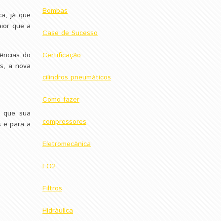
Bombas
ca, já que
aior que a
Case de Sucesso
ências do
Certificação
os, a nova
cilindros pneumáticos
Como fazer
m que sua
compressores
s e para a
Eletromecânica
EO2
Filtros
Hidráulica