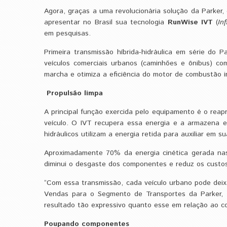
Agora, graças a uma revolucionária solução da Parker
apresentar no Brasil sua tecnologia
RunWise IVT
(
In
em pesquisas.
Primeira transmissão híbrida-hidráulica em série do P
veículos comerciais urbanos (caminhões e ônibus) c
marcha e otimiza a eficiência do motor de combustão 
Propulsão limpa
A principal função exercida pelo equipamento é o reap
veículo. O IVT recupera essa energia e a armazena 
hidráulicos utilizam a energia retida para auxiliar em s
Aproximadamente 70% da energia cinética gerada na
diminui o desgaste dos componentes e reduz os custo
“Com essa transmissão, cada veículo urbano pode deixa
Vendas para o Segmento de Transportes da Parker,
resultado tão expressivo quanto esse em relação ao co
Poupando componentes