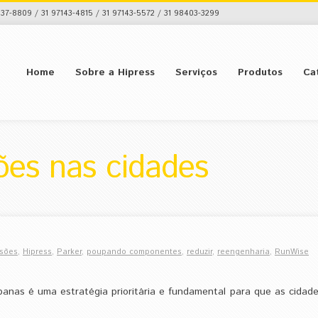
37-8809 / 31 97143-4815 / 31 97143-5572 / 31 98403-3299
Home
Sobre a Hipress
Serviços
Produtos
Ca
ões nas cidades
sões
,
Hipress
,
Parker
,
poupando componentes
,
reduzir
,
reengenharia
,
RunWise
rbanas é uma estratégia prioritária e fundamental para que as cida