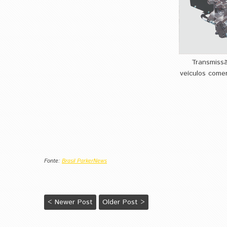
Transmissã
veículos come
Fonte:
Brasil ParkerNews
< Newer Post
Older Post >