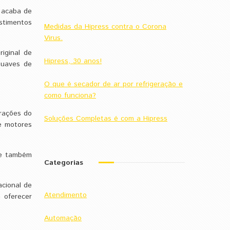
a acaba de
stimentos
Medidas da Hipress contra o Corona
Virus.
riginal de
Hipress, 30 anos!
suaves de
O que é secador de ar por refrigeração e
como funciona?
erações do
Soluções Completas é com a Hipress
e motores
ue também
Categorias
acional de
Atendimento
 oferecer
Automação