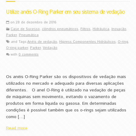
Utilize anéis O-Ring Parker em seu sistema de vedação
on 28 de dezembro de 2016
Case de Sucesso
,
cilindros pneumáticos
,
Filtros
,
Hidráulica
,
Inovação
,
Parker
,
Pneumática
and Tags:
Anéis de vedação
,
Hipress Componentes Hidráulicos
,
O-ring
,
O-ring parker
,
Parker
,
Vedação
with
0 comments
Os anéis O-Ring Parker são os dispositivos de vedação mais
utilizados no mercado e adequado para diversas aplicações
diferentes. O anel O-Ring é utilizado na vedação de peças
de máquinas sem movimento, evitando o vazamento de
produtos em forma líquida ou gasosa. Em determinadas
condições é possível também que os o-rings sejam utilizados
como […]
Read more