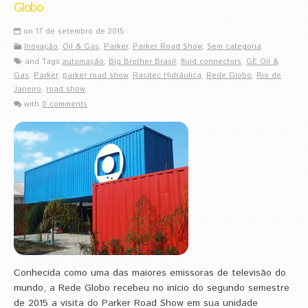
Globo
on 17 de setembro de 2015
Inovação
,
Oil & Gas
,
Parker
,
Parker Road Show
,
Sem categoria
and Tags:
automação
,
Big Brother Brasil
,
fluid connectors
,
GE Oil &
Gas
,
Parker
,
parker road show
,
Racitec Hidráulica
,
Rede Globo
,
Rio de
Janeiro
,
road show
with
0 comments
Conhecida como uma das maiores emissoras de televisão do
mundo, a Rede Globo recebeu no início do segundo semestre
de 2015 a visita do Parker Road Show em sua unidade