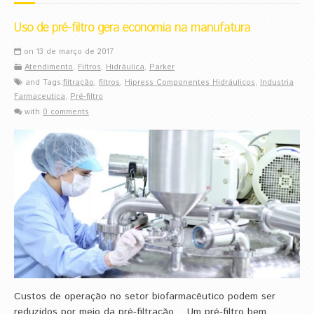
Uso de pré-filtro gera economia na manufatura
on 13 de março de 2017
Atendimento
,
Filtros
,
Hidráulica
,
Parker
and Tags:
filtração
,
filtros
,
Hipress Componentes Hidráulicos
,
Industria
Farmaceutica
,
Pré-filtro
with
0 comments
Custos de operação no setor biofarmacêutico podem ser
reduzidos por meio da pré-filtração. Um pré-filtro bem