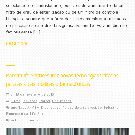
selecionado e dimensionado, posicionado a montante de um
filtro de grau de esterilização ou de um filtro de controle
biológico, permite que a área dos filtros membrana utilizados
no processo seja reduzida significativamente. Esta medida se
faz relevante […]
Read more
Parker Life Sciences traz novas tecnologias voltadas
para as áreas médicas e farmacêuticas
on 18 de fevereiro de 2016
Filtros
,
Inovação
,
Parker
,
Pneumática
and Tags:
ANVISA
,
Diagnóstico
,
fluidos de alta precisão
,
Industria
Farmaceutica
,
Life Sciences
with
0 comments