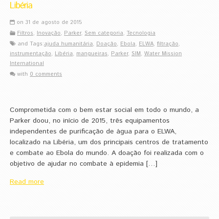
Libéria
on 31 de agosto de 2015
Filtros
,
Inovação
,
Parker
,
Sem categoria
,
Tecnologia
and Tags:
ajuda humanitária
,
Doação
,
Ebola
,
ELWA
,
filtração
,
instrumentação
,
Libéria
,
mangueiras
,
Parker
,
SIM
,
Water Mission
International
with
0 comments
Comprometida com o bem estar social em todo o mundo, a
Parker doou, no início de 2015, três equipamentos
independentes de purificação de água para o ELWA,
localizado na Libéria, um dos principais centros de tratamento
e combate ao Ebola do mundo. A doação foi realizada com o
objetivo de ajudar no combate à epidemia […]
Read more