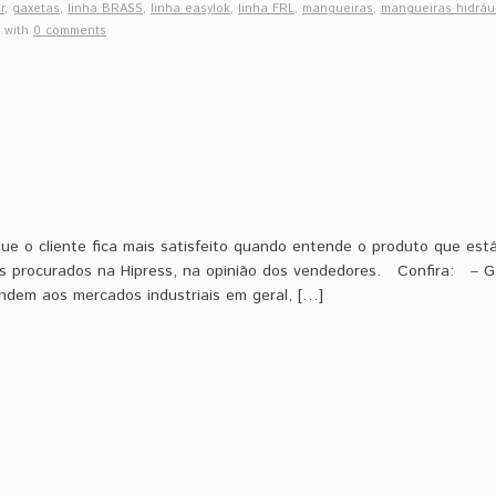
r
,
gaxetas
,
linha BRASS
,
linha easylok
,
linha FRL
,
mangueiras
,
mangueiras hidráu
with
0 comments
e o cliente fica mais satisfeito quando entende o produto que est
mais procurados na Hipress, na opinião dos vendedores. Confira: –
ndem aos mercados industriais em geral, […]