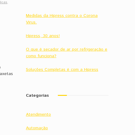
licas
,
Medidas da Hipress contra o Corona
Virus.
Hipress, 30 anos!
O que é secador de ar por refrigeração e
como funciona?
á
Soluções Completas é com a Hipress
 Gaxetas
Categorias
Atendimento
Automação