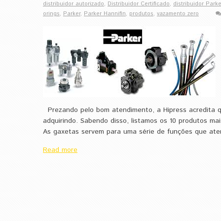
distribuidor autorizado
,
Distribuidor Certificado
,
distribuidor Parke
orings
,
Parker
,
Parker Hannifin
,
produtos
,
vazamento zero
Prezando pelo bom atendimento, a Hipress acredita qu
adquirindo. Sabendo disso, listamos os 10 produtos 
As gaxetas servem para uma série de funções que ate
Read more