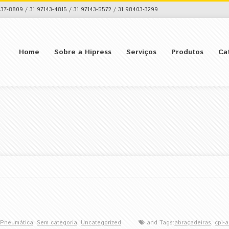
37-8809 / 31 97143-4815 / 31 97143-5572 / 31 98403-3299
Home
Sobre a Hipress
Serviços
Produtos
Ca
Pneumática
,
Sem categoria
,
Uncategorized
and Tags:
abraçadeiras
,
cpi-a