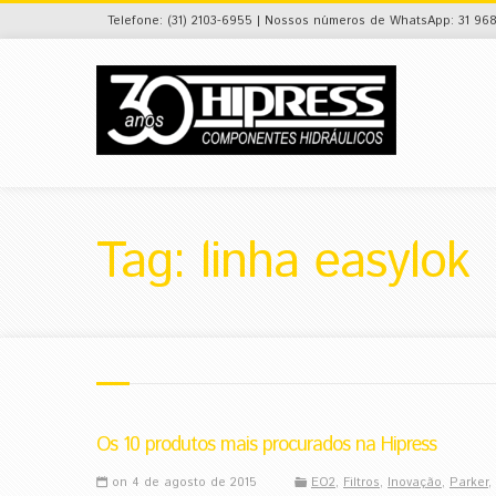
Telefone: (31) 2103-6955 | Nossos números de WhatsApp: 31 968
Tag: linha easylok
Os 10 produtos mais procurados na Hipress
on 4 de agosto de 2015
EO2
,
Filtros
,
Inovação
,
Parker
,