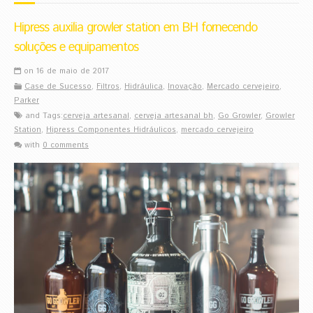
Hipress auxilia growler station em BH fornecendo
soluções e equipamentos
on 16 de maio de 2017
Case de Sucesso
,
Filtros
,
Hidráulica
,
Inovação
,
Mercado cervejeiro
,
Parker
and Tags:
cerveja artesanal
,
cerveja artesanal bh
,
Go Growler
,
Growler
Station
,
Hipress Componentes Hidráulicos
,
mercado cervejeiro
with
0 comments