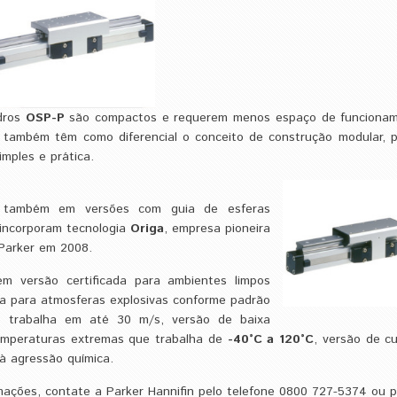
ndros
OSP-P
são compactos e requerem menos espaço de funciona
es também têm como diferencial o conceito de construção modular, 
mples e prática.
is também em versões com guia de esferas
 incorporam tecnologia
Origa
, empresa pioneira
 Parker em 2008.
em versão certificada para ambientes limpos
ada para atmosferas explosivas conforme padrão
e trabalha em até 30 m/s, versão de baixa
temperaturas extremas que trabalha de
-40°C a 120°C
, versão de c
à agressão química.
mações, contate a Parker Hannifin pelo telefone 0800 727-5374 ou p