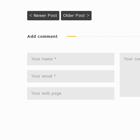
< Newer Post
Older Post >
Add comment