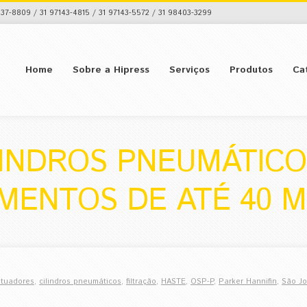
37-8809 / 31 97143-4815 / 31 97143-5572 / 31 98403-3299
Home
Sobre a Hipress
Serviços
Produtos
Ca
LINDROS PNEUMÁTICO
MENTOS DE ATÉ 40 
atuadores
,
cilindros pneumáticos
,
filtração
,
HASTE
,
OSP-P
,
Parker Hannifin
,
São Jo