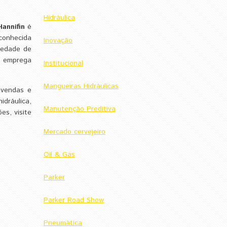
Hidráulica
annifin
é
conhecida
Inovação
iedade de
a emprega
Institucional
Mangueiras Hidráulicas
 vendas e
dráulica,
Manutenção Preditiva
es, visite
Mercado cervejeiro
Oil & Gas
Parker
Parker Road Show
Pneumática