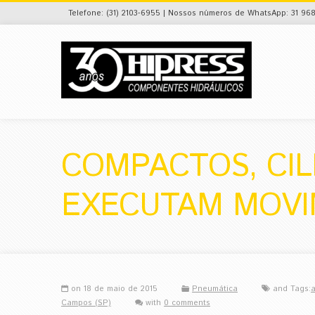
Telefone: (31) 2103-6955 | Nossos números de WhatsApp: 31 968
COMPACTOS, CI
EXECUTAM MOVI
on 18 de maio de 2015
Pneumática
and Tags:
Campos (SP)
with
0 comments