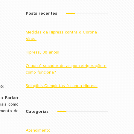
Posts recentes
Medidas da Hipress contra o Corona
Virus.
Hipress, 30 anos!
O que é secador de ar por refrigeração e
como funciona?
Soluções Completas é com a Hipress
ES
, a
Parker
riais como
amento de
Categorias
Atendimento