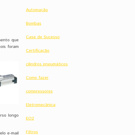
Automação
Bombas
Case de Sucesso
mento que
pois foram
Certificação
cilindros pneumáticos
Como fazer
compressores
Eletromecânica
urso longo
EO2
Filtros
elo e-mail