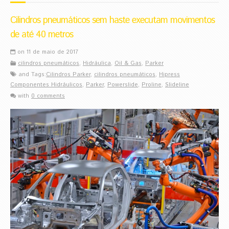
Cilindros pneumáticos sem haste executam movimentos
de até 40 metros
on 11 de maio de 2017
cilindros pneumáticos
,
Hidráulica
,
Oil & Gas
,
Parker
and Tags:
Cilindros Parker
,
cilindros pneumáticos
,
Hipress
Componentes Hidráulicos
,
Parker
,
Powerslide
,
Proline
,
Slideline
with
0 comments