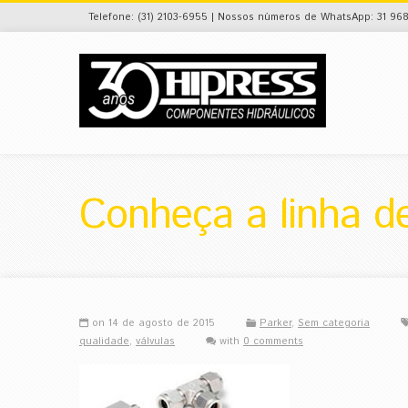
Telefone: (31) 2103-6955 | Nossos números de WhatsApp: 31 968
Conheça a linha d
on 14 de agosto de 2015
Parker
,
Sem categoria
qualidade
,
válvulas
with
0 comments