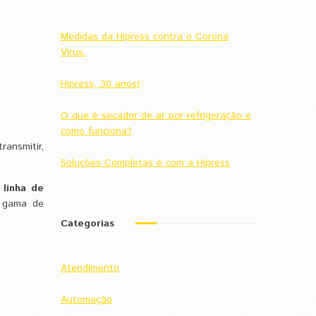
Medidas da Hipress contra o Corona
Virus.
Hipress, 30 anos!
O que é secador de ar por refrigeração e
como funciona?
ransmitir,
Soluções Completas é com a Hipress
a
linha de
a gama de
Categorias
Atendimento
Automação