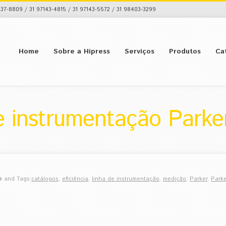
37-8809 / 31 97143-4815 / 31 97143-5572 / 31 98403-3299
Home
Sobre a Hipress
Serviços
Produtos
Ca
e instrumentação Parke
and Tags:
catálogos
,
eficiência
,
linha de instrumentação
,
medição
,
Parker
,
Parke