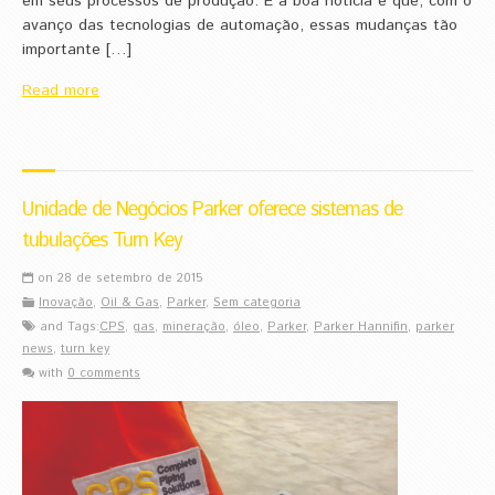
em seus processos de produção. E a boa notícia é que, com o
avanço das tecnologias de automação, essas mudanças tão
importante […]
Read more
Unidade de Negócios Parker oferece sistemas de
tubulações Turn Key
on 28 de setembro de 2015
Inovação
,
Oil & Gas
,
Parker
,
Sem categoria
and Tags:
CPS
,
gas
,
mineração
,
óleo
,
Parker
,
Parker Hannifin
,
parker
news
,
turn key
with
0 comments