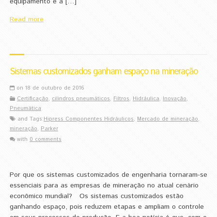
equipamento e a […]
Read more
Sistemas customizados ganham espaço na mineração
on 18 de outubro de 2016
Certificação
,
cilindros pneumáticos
,
Filtros
,
Hidráulica
,
Inovação
,
Pneumática
and Tags:
Hipress Componentes Hidráulicos
,
Mercado de mineração
,
mineração
,
Parker
with
0 comments
Por que os sistemas customizados de engenharia tornaram-se
essenciais para as empresas de mineração no atual cenário
econômico mundial? Os sistemas customizados estão
ganhando espaço, pois reduzem etapas e ampliam o controle