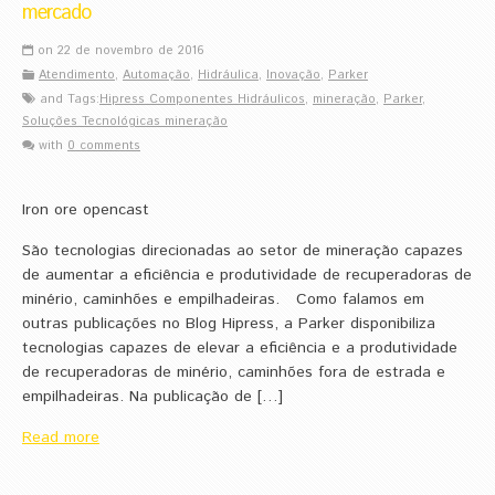
mercado
on 22 de novembro de 2016
Atendimento
,
Automação
,
Hidráulica
,
Inovação
,
Parker
and Tags:
Hipress Componentes Hidráulicos
,
mineração
,
Parker
,
Soluções Tecnológicas mineração
with
0 comments
Iron ore opencast
São tecnologias direcionadas ao setor de mineração capazes
de aumentar a eficiência e produtividade de recuperadoras de
minério, caminhões e empilhadeiras. Como falamos em
outras publicações no Blog Hipress, a Parker disponibiliza
tecnologias capazes de elevar a eficiência e a produtividade
de recuperadoras de minério, caminhões fora de estrada e
empilhadeiras. Na publicação de […]
Read more