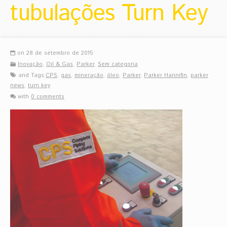
tubulações Turn Key
on 28 de setembro de 2015
Inovação
,
Oil & Gas
,
Parker
,
Sem categoria
and Tags:
CPS
,
gas
,
mineração
,
óleo
,
Parker
,
Parker Hannifin
,
parker
news
,
turn key
with
0 comments