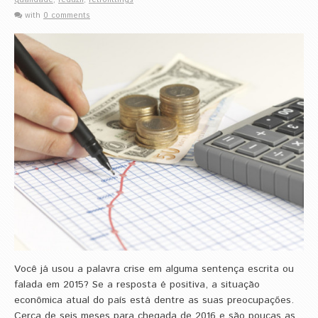
qualidade
,
reduzir
,
retrofittings
with
0 comments
Você já usou a palavra crise em alguma sentença escrita ou
falada em 2015? Se a resposta é positiva, a situação
econômica atual do país está dentre as suas preocupações.
Cerca de seis meses para chegada de 2016 e são poucas as