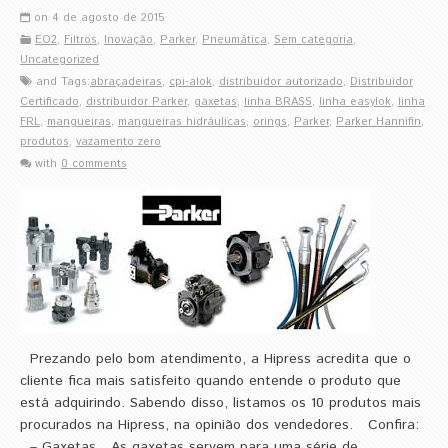
on 4 de agosto de 2015
EO2
,
Filtros
,
Inovação
,
Parker
,
Pneumática
,
Sem categoria
,
Uncategorized
and Tags:
abraçadeiras
,
cpi-alok
,
distribuidor autorizado
,
Distribuidor
Certificado
,
distribuidor Parker
,
gaxetas
,
linha BRASS
,
linha easylok
,
linha
FRL
,
mangueiras
,
mangueiras hidráulicas
,
orings
,
Parker
,
Parker Hannifin
,
produtos
,
vazamento zero
with
0 comments
Prezando pelo bom atendimento, a Hipress acredita que o
cliente fica mais satisfeito quando entende o produto que
está adquirindo. Sabendo disso, listamos os 10 produtos mais
procurados na Hipress, na opinião dos vendedores. Confira:
– Gaxetas As gaxetas servem para uma série de