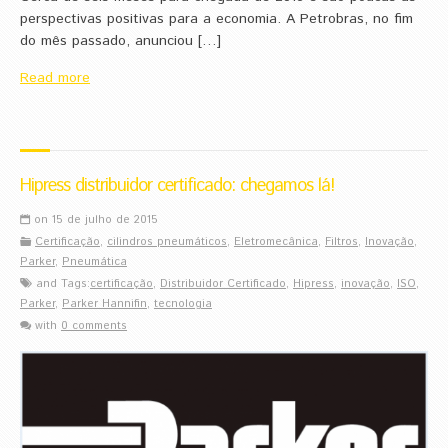
perspectivas positivas para a economia. A Petrobras, no fim
do mês passado, anunciou […]
Read more
Hipress distribuidor certificado: chegamos lá!
on 15 de julho de 2015
Certificação
,
cilindros pneumáticos
,
Eletromecânica
,
Filtros
,
Inovação
,
Parker
,
Pneumática
and Tags:
certificação
,
Distribuidor Certificado
,
Hipress
,
inovação
,
ISO
,
Parker
,
Parker Hannifin
,
tecnologia
with
0 comments