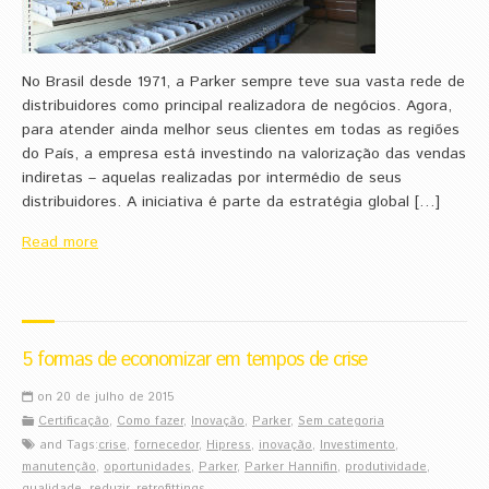
No Brasil desde 1971, a Parker sempre teve sua vasta rede de
distribuidores como principal realizadora de negócios. Agora,
para atender ainda melhor seus clientes em todas as regiões
do País, a empresa está investindo na valorização das vendas
indiretas – aquelas realizadas por intermédio de seus
distribuidores. A iniciativa é parte da estratégia global […]
Read more
5 formas de economizar em tempos de crise
on 20 de julho de 2015
Certificação
,
Como fazer
,
Inovação
,
Parker
,
Sem categoria
and Tags:
crise
,
fornecedor
,
Hipress
,
inovação
,
Investimento
,
manutenção
,
oportunidades
,
Parker
,
Parker Hannifin
,
produtividade
,