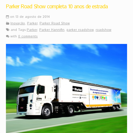
Parker Road Show completa 10 anos de estrada
on 13 de agosto de 2014
Inovação
,
Parker
,
Parker Road Show
and Tags:
Parker
,
Parker Hannifin
,
parker roadshow
,
roadshow
with
0 comments